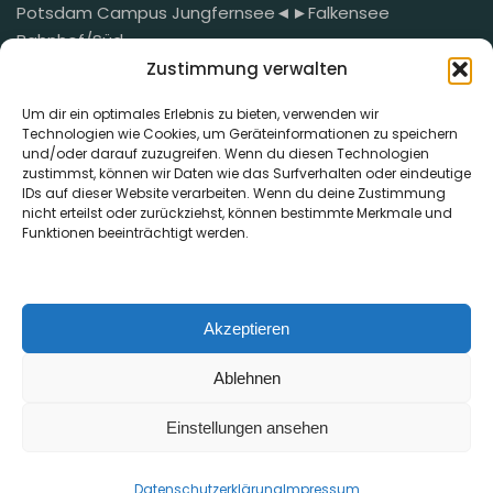
Potsdam Campus Jungfernsee◄►Falkensee
Bahnhof/Süd
Mail
Zustimmung verwalten
Um dir ein optimales Erlebnis zu bieten, verwenden wir
Technologien wie Cookies, um Geräteinformationen zu speichern
mail@der-geheimnisvolle-garten.de
und/oder darauf zuzugreifen. Wenn du diesen Technologien
zustimmst, können wir Daten wie das Surfverhalten oder eindeutige
IDs auf dieser Website verarbeiten. Wenn du deine Zustimmung
Telefon
nicht erteilst oder zurückziehst, können bestimmte Merkmale und
Funktionen beeinträchtigt werden.
+49 (0) 176 76 79 5581
Akzeptieren
Links
Ablehnen
Einstellungen ansehen
Datenschutzerklärung
Impressum