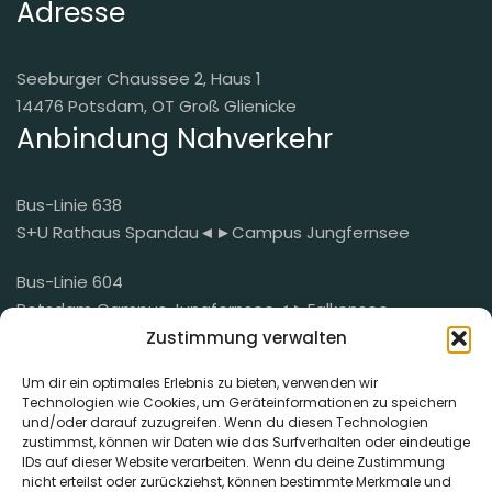
Adresse
Seeburger Chaussee 2, Haus 1
14476 Potsdam, OT Groß Glienicke
Anbindung Nahverkehr
Bus-Linie 638
S+U Rathaus Spandau◄►Campus Jungfernsee
Bus-Linie 604
Potsdam Campus Jungfernsee◄►Falkensee
Bahnhof/Süd
Zustimmung verwalten
Mail
Um dir ein optimales Erlebnis zu bieten, verwenden wir
Technologien wie Cookies, um Geräteinformationen zu speichern
und/oder darauf zuzugreifen. Wenn du diesen Technologien
mail@der-geheimnisvolle-garten.de
zustimmst, können wir Daten wie das Surfverhalten oder eindeutige
IDs auf dieser Website verarbeiten. Wenn du deine Zustimmung
nicht erteilst oder zurückziehst, können bestimmte Merkmale und