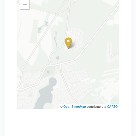
−
©
OpenStreetMap
contributors ©
CARTO