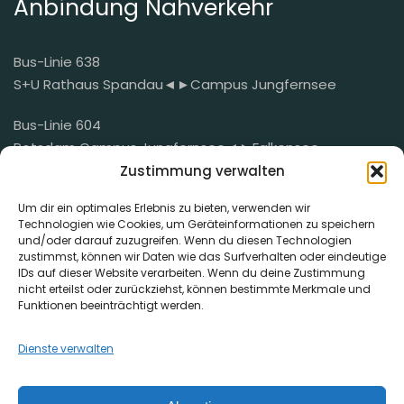
Anbindung Nahverkehr
Bus-Linie 638
S+U Rathaus Spandau◄►Campus Jungfernsee
Bus-Linie 604
Potsdam Campus Jungfernsee◄►Falkensee
Bahnhof/Süd
Zustimmung verwalten
Mail
Um dir ein optimales Erlebnis zu bieten, verwenden wir
Technologien wie Cookies, um Geräteinformationen zu speichern
und/oder darauf zuzugreifen. Wenn du diesen Technologien
mail@der-geheimnisvolle-garten.de
zustimmst, können wir Daten wie das Surfverhalten oder eindeutige
IDs auf dieser Website verarbeiten. Wenn du deine Zustimmung
nicht erteilst oder zurückziehst, können bestimmte Merkmale und
Funktionen beeinträchtigt werden.
Telefon
Dienste verwalten
+49 (0) 176 76 79 5581